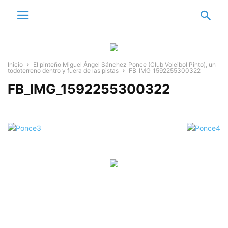
Inicio
El pinteño Miguel Ángel Sánchez Ponce (Club Voleibol Pinto), un
todoterreno dentro y fuera de las pistas
FB_IMG_1592255300322
FB_IMG_1592255300322