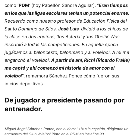
como
‘PDM’
(hoy Pabellón Sandra Aguilar). “
Eran tiempos
en los que las ligas escolares tenían un potencial enorme
.
Recuerdo como nuestro profesor de Educación Física del
Santo Domingo de Silos,
José Luis
, dividió a los chicos de
la clase en dos equipos, ‘los Asterix’ y ‘los Obelix’. Nos
inscribió a todas las competiciones. En aquella época
jugábamos al baloncesto, balonmano y al voleibol. A mi me
enganchó el voleibol.
A partir de ahí, Richi (Ricardo Fraile)
me captó y ahí comenzó mi historia de amor con el
voleibo
l
”, rememora Sánchez Ponce cómo fueron sus
inicios deportivos.
De jugador a presidente pasando por
entrenador.
Miguel Ángel Sánchez Ponce, con el dorsal «1» a la espalda, dirigiendo un
encuentro del Club Voleibol Pinto en el PDM en los años 90.