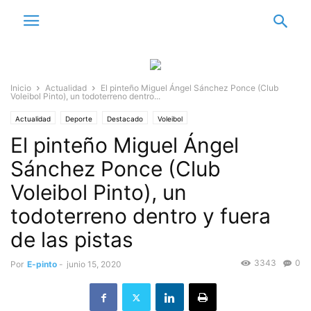
Inicio
Actualidad
El pinteño Miguel Ángel Sánchez Ponce (Club
Voleibol Pinto), un todoterreno dentro...
Actualidad
Deporte
Destacado
Voleibol
El pinteño Miguel Ángel
Sánchez Ponce (Club
Voleibol Pinto), un
todoterreno dentro y fuera
de las pistas
3343
0
Por
E-pinto
-
junio 15, 2020