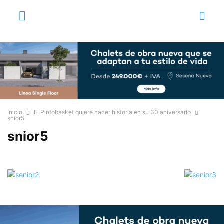
Inicio
El Pintobasket quiere hacer historia en su 30 aniversario
snior5
snior5