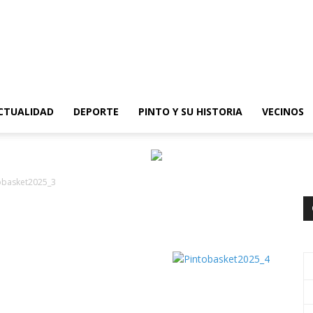
epinto
CTUALIDAD
DEPORTE
PINTO Y SU HISTORIA
VECINOS
obasket2025_3