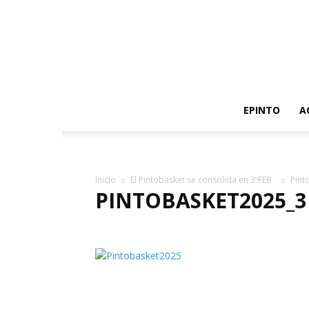
EPINTO
A
Inicio
El Pintobasket se consolida en 3ºFEB
Pint
PINTOBASKET2025_3