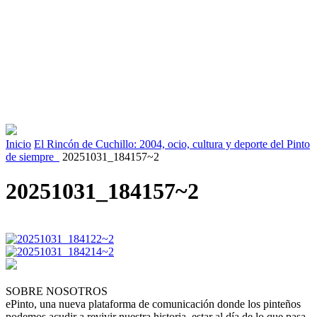
Inicio
El Rincón de Cuchillo: 2004, ocio, cultura y deporte del Pinto
de siempre
20251031_184157~2
20251031_184157~2
SOBRE NOSOTROS
ePinto, una nueva plataforma de comunicación donde los pinteños
podemos acudir a revivir nuestra historia, estar al día de lo que pasa