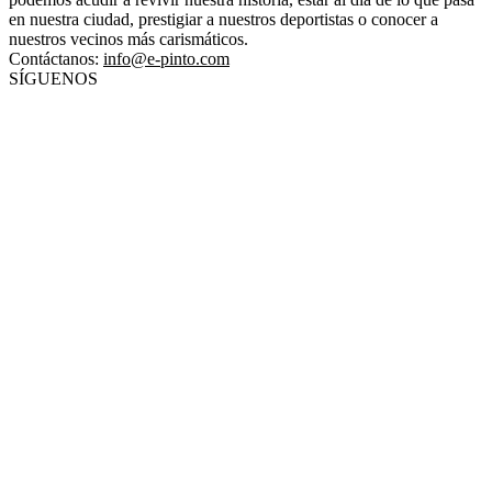
en nuestra ciudad, prestigiar a nuestros deportistas o conocer a
nuestros vecinos más carismáticos.
Contáctanos:
info@e-pinto.com
SÍGUENOS
© 2025 ePinto - Por Grupo Egido