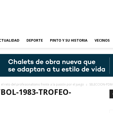
epinto
CTUALIDAD
DEPORTE
PINTO Y SU HISTORIA
VECINOS
 el reto del profesionalismo frente a la pasión por el juego
SELECCION-PDM
BOL-1983-TROFEO-