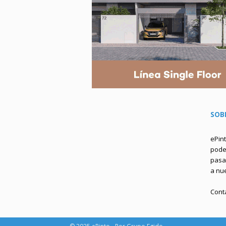
SOB
ePin
podem
pasa 
a nu
Cont