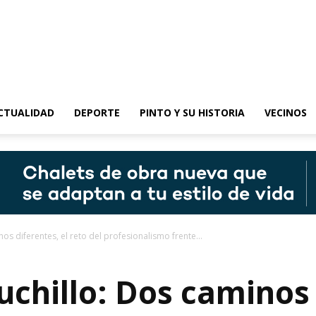
epinto
CTUALIDAD
DEPORTE
PINTO Y SU HISTORIA
VECINOS
os diferentes, el reto del profesionalismo frente...
uchillo: Dos caminos 