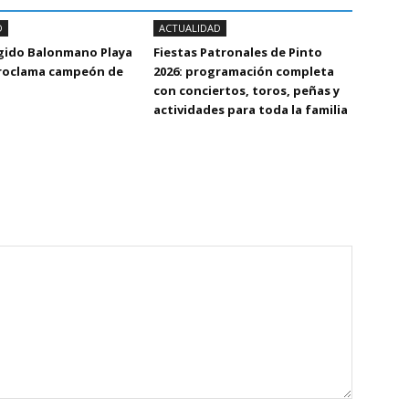
D
ACTUALIDAD
Egido Balonmano Playa
Fiestas Patronales de Pinto
proclama campeón de
2026: programación completa
con conciertos, toros, peñas y
actividades para toda la familia