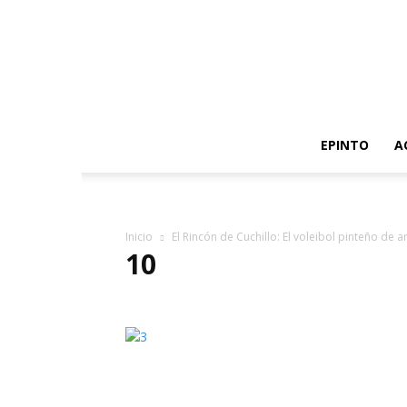
EPINTO
A
Inicio
El Rincón de Cuchillo: El voleibol pinteño de 
10