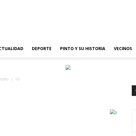
epinto
CTUALIDAD
DEPORTE
PINTO Y SU HISTORIA
VECINOS
antaño
10