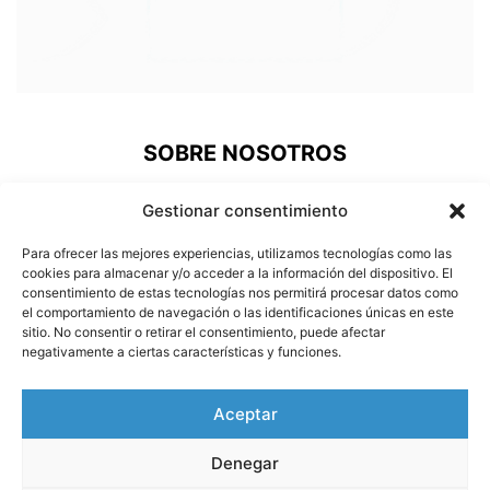
SOBRE NOSOTROS
ePinto, una nueva plataforma de comunicación donde los
Gestionar consentimiento
pinteños podemos acudir a revivir nuestra historia, estar al
día de lo que pasa en nuestra ciudad, prestigiar a nuestros
Para ofrecer las mejores experiencias, utilizamos tecnologías como las
deportistas o conocer a nuestros vecinos más
cookies para almacenar y/o acceder a la información del dispositivo. El
consentimiento de estas tecnologías nos permitirá procesar datos como
carismáticos.
el comportamiento de navegación o las identificaciones únicas en este
sitio. No consentir o retirar el consentimiento, puede afectar
Contáctanos:
info@e-pinto.com
negativamente a ciertas características y funciones.
SÍGUENOS
Aceptar
Denegar