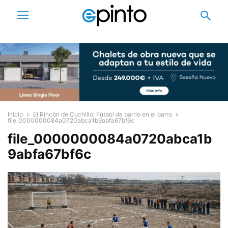
Inicio
El Rincón de Cuchillo: Fútbol de barrio en el barro
file_0000000084a0720abca1b9abfa67bf6c
file_0000000084a0720abca1b
9abfa67bf6c