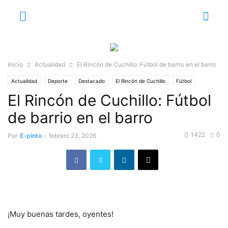
Inicio
Actualidad
El Rincón de Cuchillo: Fútbol de barrio en el barro
Actualidad
Deporte
Destacado
El Rincón de Cuchillo
Fútbol
El Rincón de Cuchillo: Fútbol
de barrio en el barro
1422
0
Por
E-pinto
-
febrero 23, 2026
¡Muy buenas tardes, oyentes!