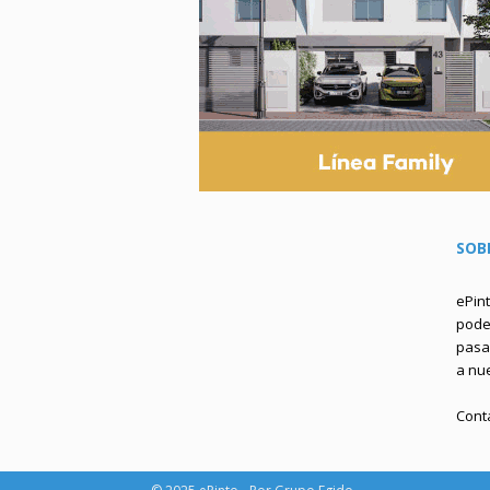
SOB
ePin
podem
pasa 
a nu
Cont