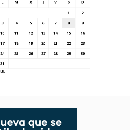
L
M
X
J
V
S
D
1
2
3
4
5
6
7
8
9
10
11
12
13
14
15
16
17
18
19
20
21
22
23
24
25
26
27
28
29
30
31
JUL