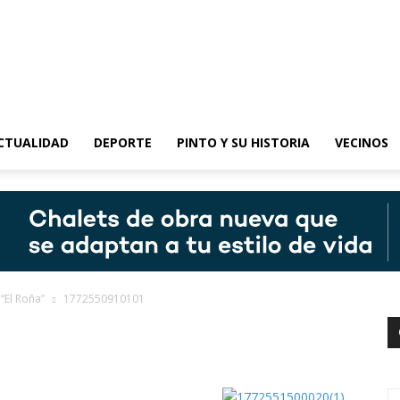
epinto
CTUALIDAD
DEPORTE
PINTO Y SU HISTORIA
VECINOS
“El Roña”
1772550910101