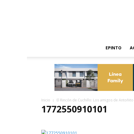
EPINTO
A
Inicio
El Rincón de Cuchillo: Los amigos de Antoñito 
1772550910101