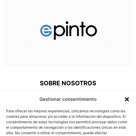
SOBRE NOSOTROS
ePinto, una nueva plataforma de comunicación donde los
Gestionar consentimiento
pinteños podemos acudir a revivir nuestra historia, estar al
día de lo que pasa en nuestra ciudad, prestigiar a nuestros
Para ofrecer las mejores experiencias, utilizamos tecnologías como las
deportistas o conocer a nuestros vecinos más
cookies para almacenar y/o acceder a la información del dispositivo. El
consentimiento de estas tecnologías nos permitirá procesar datos como
carismáticos.
el comportamiento de navegación o las identificaciones únicas en este
sitio. No consentir o retirar el consentimiento, puede afectar
Contáctanos:
info@e-pinto.com