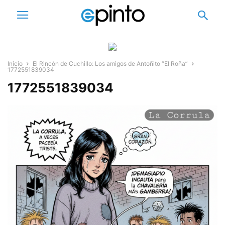
Inicio
El Rincón de Cuchillo: Los amigos de Antoñito “El Roña”
1772551839034
1772551839034