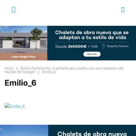
Inicio
Emilio Peñafuerte, el pinteño que sueña con ser campeón del
mundo de footgolf
Emilio_6
Emilio_6