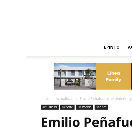
EPINTO
A
Inicio
Actualidad
Emilio Peñafuerte, el pinteño 
Actualidad
Deporte
Destacado
Vecinos
Emilio Peñafu