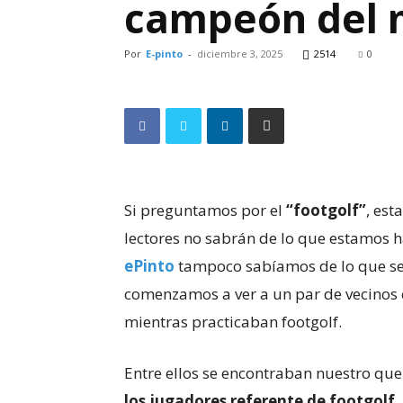
campeón del 
Por
E-pinto
-
diciembre 3, 2025
2514
0
Si preguntamos por el
“footgolf”
, es
lectores no sabrán de lo que estamos
ePinto
tampoco sabíamos de lo que se
comenzamos a ver a un par de vecinos c
mientras practicaban footgolf.
Entre ellos se encontraban nuestro qu
los jugadores referente de footgolf
,