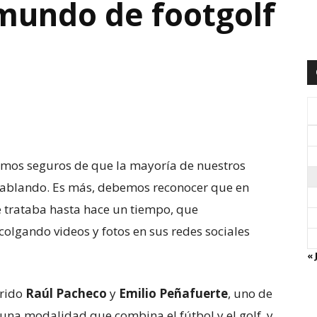
mundo de footgolf
tamos seguros de que la mayoría de nuestros
 hablando. Es más, debemos reconocer que en
 trataba hasta hace un tiempo, que
olgando videos y fotos en sus redes sociales
« 
erido
Raúl Pacheco
y
Emilio Peñafuerte
, uno de
 una modalidad que combina el fútbol y el golf, y