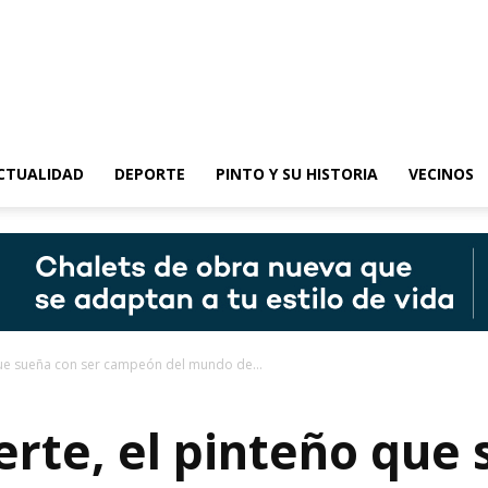
epinto
CTUALIDAD
DEPORTE
PINTO Y SU HISTORIA
VECINOS
que sueña con ser campeón del mundo de...
erte, el pinteño que 