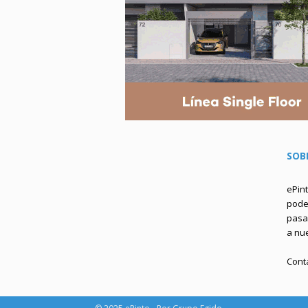
SOB
ePin
podem
pasa 
a nu
Cont