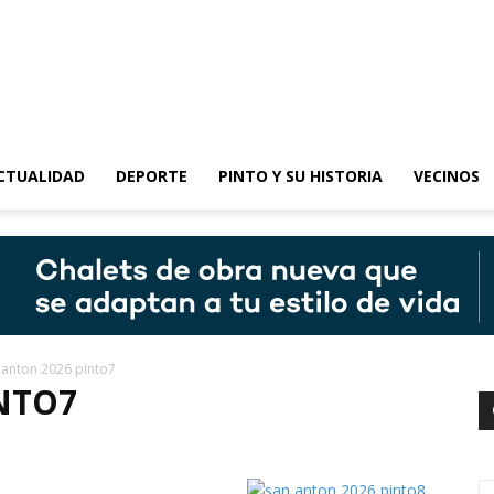
epinto
CTUALIDAD
DEPORTE
PINTO Y SU HISTORIA
VECINOS
 anton 2026 pinto7
NTO7