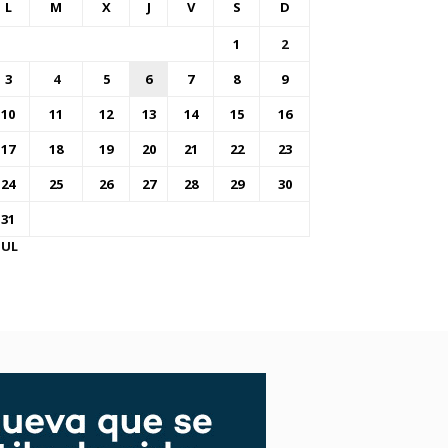
L
M
X
J
V
S
D
1
2
3
4
5
6
7
8
9
10
11
12
13
14
15
16
17
18
19
20
21
22
23
24
25
26
27
28
29
30
31
JUL