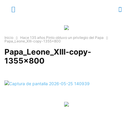
Inicio
Hace 135 años Pinto obtuvo un privilegio del Papa
Papa_Leone_XIII-copy-1355x800
Papa_Leone_XIII-copy-
1355×800