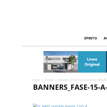
EPINTO
A
Inicio
Home
Banners_FASE-15-a-la-venta_980x25
BANNERS_FASE-15-A