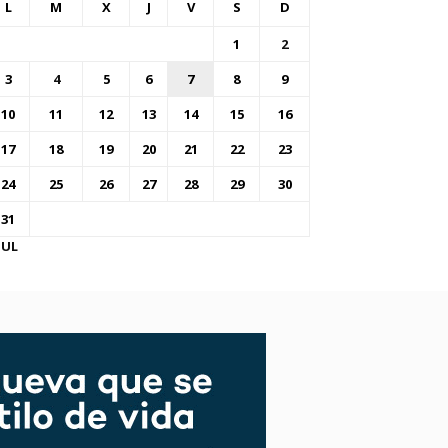
L
M
X
J
V
S
D
1
2
3
4
5
6
7
8
9
10
11
12
13
14
15
16
17
18
19
20
21
22
23
24
25
26
27
28
29
30
31
JUL