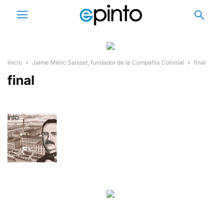
Inicio
Jaime Méric Saisset, fundador de la Compañía Colonial
final
final