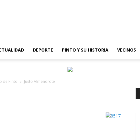
epinto
CTUALIDAD
DEPORTE
PINTO Y SU HISTORIA
VECINOS
o de Pinto
Justo Almendrote