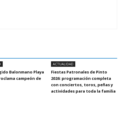
D
ACTUALIDAD
Egido Balonmano Playa
Fiestas Patronales de Pinto
proclama campeón de
2026: programación completa
con conciertos, toros, peñas y
actividades para toda la familia