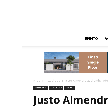
EPINTO
A
Inicio
Actualidad
Justo Almendrote, el embajado
Actualidad
Destacado
Vecinos
Justo Almendr