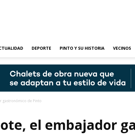
epinto
CTUALIDAD
DEPORTE
PINTO Y SU HISTORIA
VECINOS
r gastronómico de Pinto
ote, el embajador g