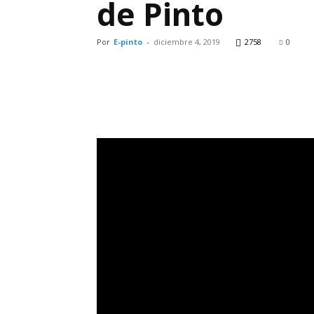
de Pinto
Por
E-pinto
-
diciembre 4, 2019
2758
0