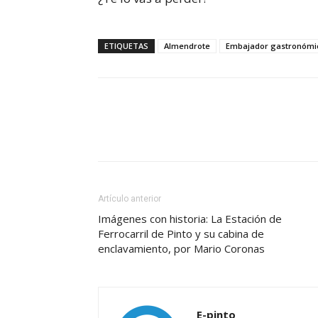
ETIQUETAS
Almendrote
Embajador gastronómic
Cuota
Artículo anterior
Imágenes con historia: La Estación de
Ferrocarril de Pinto y su cabina de
enclavamiento, por Mario Coronas
E-pinto