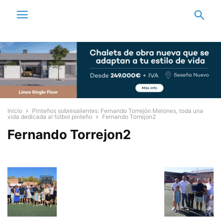
Inicio
Pinteños sobresalientes: Fernando Torrejón Melones, toda una
vida dedicada al fútbol pinteño
Fernando Torrejon2
Fernando Torrejon2