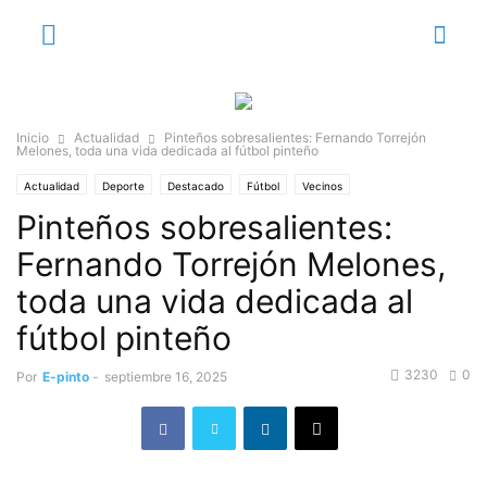
Inicio
Actualidad
Pinteños sobresalientes: Fernando Torrejón
Melones, toda una vida dedicada al fútbol pinteño
Actualidad
Deporte
Destacado
Fútbol
Vecinos
Pinteños sobresalientes:
Pinteños Sobresalientes
Fernando Torrejón Melones,
toda una vida dedicada al
fútbol pinteño
3230
0
Por
E-pinto
-
septiembre 16, 2025