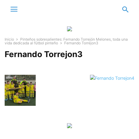
Inicio
Pinteños sobresalientes: Fernando Torrejón Melones, toda una
vida dedicada al fútbol pinteño
Fernando Torrejon3
Fernando Torrejon3