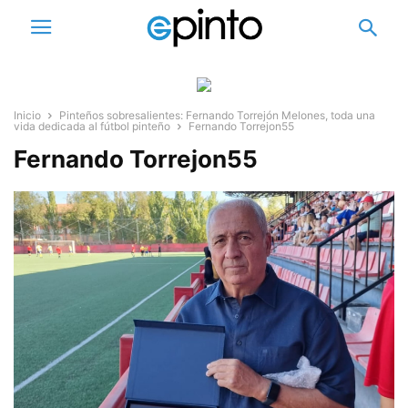
Inicio
Pinteños sobresalientes: Fernando Torrejón Melones, toda una
vida dedicada al fútbol pinteño
Fernando Torrejon55
Fernando Torrejon55