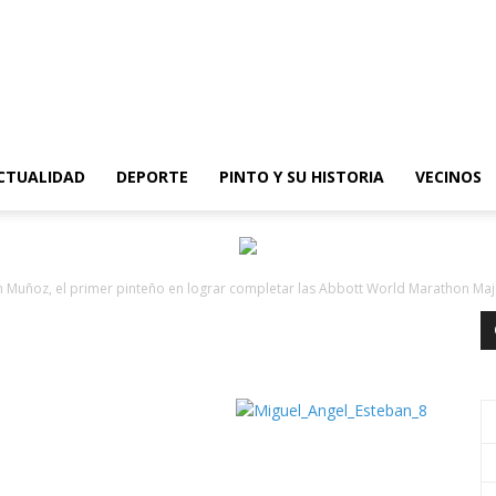
epinto
CTUALIDAD
DEPORTE
PINTO Y SU HISTORIA
VECINOS
an Muñoz, el primer pinteño en lograr completar las Abbott World Marathon Ma