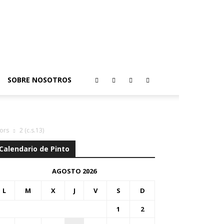
SOBRE NOSOTROS
jors
2 (c.s.13)
Calendario de Pinto
AGOSTO 2026
L
M
X
J
V
S
D
1
2