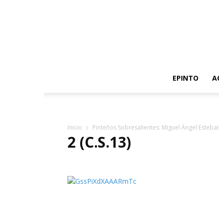
EPINTO
A
Inicio
Pinteños Sobresalientes: Miguel Ángel Esteb
2 (C.S.13)