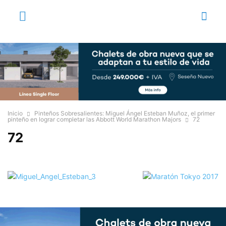
Inicio
Pinteños Sobresalientes: Miguel Ángel Esteban Muñoz, el primer
pinteño en lograr completar las Abbott World Marathon Majors
72
72