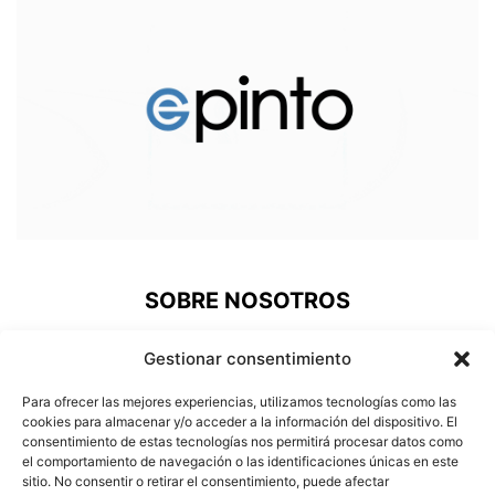
SOBRE NOSOTROS
ePinto, una nueva plataforma de comunicación donde los
Gestionar consentimiento
pinteños podemos acudir a revivir nuestra historia, estar al
día de lo que pasa en nuestra ciudad, prestigiar a nuestros
Para ofrecer las mejores experiencias, utilizamos tecnologías como las
deportistas o conocer a nuestros vecinos más
cookies para almacenar y/o acceder a la información del dispositivo. El
consentimiento de estas tecnologías nos permitirá procesar datos como
carismáticos.
el comportamiento de navegación o las identificaciones únicas en este
sitio. No consentir o retirar el consentimiento, puede afectar
Contáctanos:
info@e-pinto.com