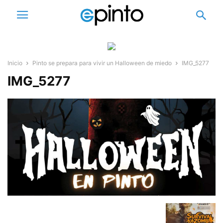
Inicio
Pinto se prepara para vivir un Halloween de miedo
IMG_5277
IMG_5277