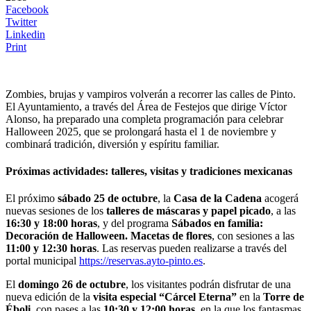
Facebook
Twitter
Linkedin
Print
Zombies, brujas y vampiros volverán a recorrer las calles de Pinto.
El Ayuntamiento, a través del Área de Festejos que dirige Víctor
Alonso, ha preparado una completa programación para celebrar
Halloween 2025, que se prolongará hasta el 1 de noviembre y
combinará tradición, diversión y espíritu familiar.
Próximas actividades: talleres, visitas y tradiciones mexicanas
El próximo
sábado 25 de octubre
, la
Casa de la Cadena
acogerá
nuevas sesiones de los
talleres de máscaras y papel picado
, a las
16:30 y 18:00 horas
, y del programa
Sábados en familia:
Decoración de Halloween. Macetas de flores
, con sesiones a las
11:00 y 12:30 horas
. Las reservas pueden realizarse a través del
portal municipal
https://reservas.ayto-pinto.es
.
El
domingo 26 de octubre
, los visitantes podrán disfrutar de una
nueva edición de la
visita especial “Cárcel Eterna”
en la
Torre de
Éboli
, con pases a las
10:30 y 12:00 horas
, en la que los fantasmas