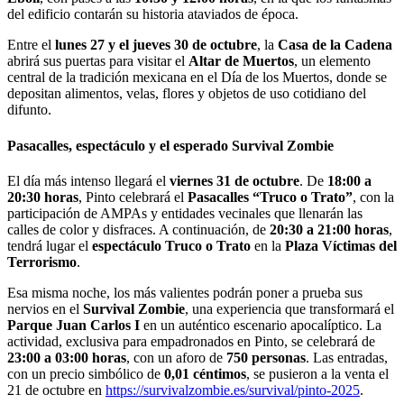
del edificio contarán su historia ataviados de época.
Entre el
lunes 27 y el jueves 30 de octubre
, la
Casa de la Cadena
abrirá sus puertas para visitar el
Altar de Muertos
, un elemento
central de la tradición mexicana en el Día de los Muertos, donde se
depositan alimentos, velas, flores y objetos de uso cotidiano del
difunto.
Pasacalles, espectáculo y el esperado Survival Zombie
El día más intenso llegará el
viernes 31 de octubre
. De
18:00 a
20:30 horas
, Pinto celebrará el
Pasacalles “Truco o Trato”
, con la
participación de AMPAs y entidades vecinales que llenarán las
calles de color y disfraces. A continuación, de
20:30 a 21:00 horas
,
tendrá lugar el
espectáculo Truco o Trato
en la
Plaza Víctimas del
Terrorismo
.
Esa misma noche, los más valientes podrán poner a prueba sus
nervios en el
Survival Zombie
, una experiencia que transformará el
Parque Juan Carlos I
en un auténtico escenario apocalíptico. La
actividad, exclusiva para empadronados en Pinto, se celebrará de
23:00 a 03:00 horas
, con un aforo de
750 personas
. Las entradas,
con un precio simbólico de
0,01 céntimos
, se pusieron a la venta el
21 de octubre en
https://survivalzombie.es/survival/pinto-2025
.