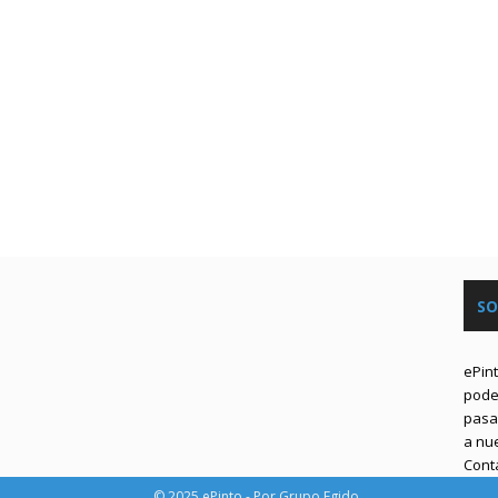
SO
ePin
podem
pasa 
a nu
Cont
© 2025 ePinto - Por Grupo Egido