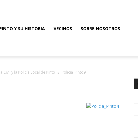
PINTO Y SU HISTORIA
VECINOS
SOBRE NOSOTROS
 Civil y la Policía Local de Pinto
Policia_Pinto9