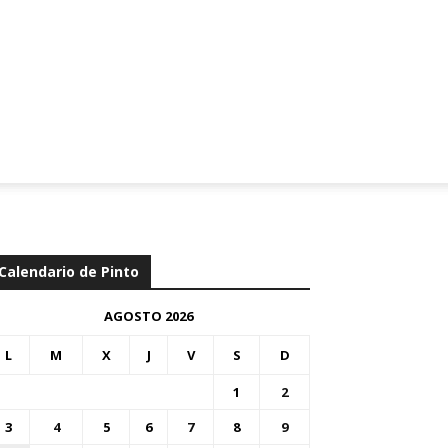
Calendario de Pinto
AGOSTO 2026
L
M
X
J
V
S
D
1
2
3
4
5
6
7
8
9