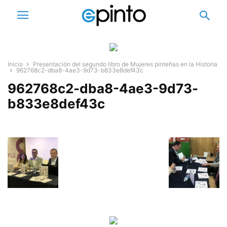
Inicio
Presentación del segundo libro de Mujeres pinteñas en la Historia
962768c2-dba8-4ae3-9d73-b833e8def43c
962768c2-dba8-4ae3-9d73-
b833e8def43c