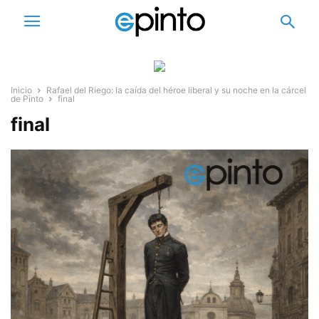
Inicio
Rafael del Riego: la caída del héroe liberal y su noche en la cárcel
de Pinto
final
final