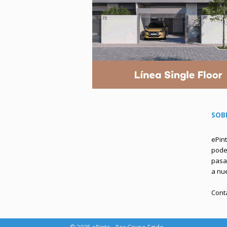
SOB
ePin
podem
pasa 
a nu
Cont