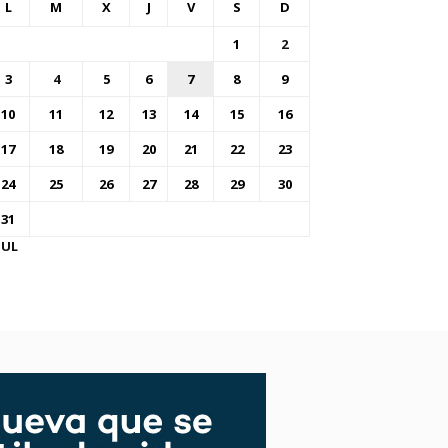
L
M
X
J
V
S
D
1
2
3
4
5
6
7
8
9
10
11
12
13
14
15
16
17
18
19
20
21
22
23
24
25
26
27
28
29
30
31
JUL