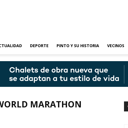
epinto
CTUALIDAD
DEPORTE
PINTO Y SU HISTORIA
VECINOS
 WORLD MARATHON