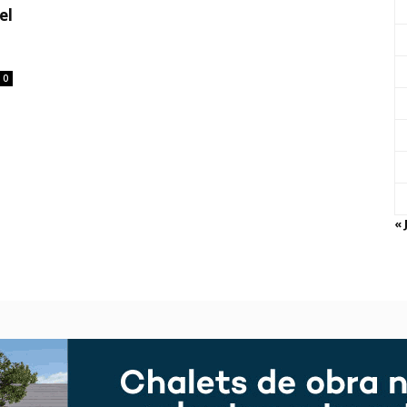
el
0
« 