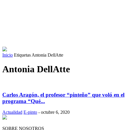
Inicio
Etiquetas
Antonia DellAtte
Antonia DellAtte
Carlos Aragón, el profesor “pinteño” que voló en el
programa “Qué...
Actualidad
E-pinto
-
octubre 6, 2020
SOBRE NOSOTROS