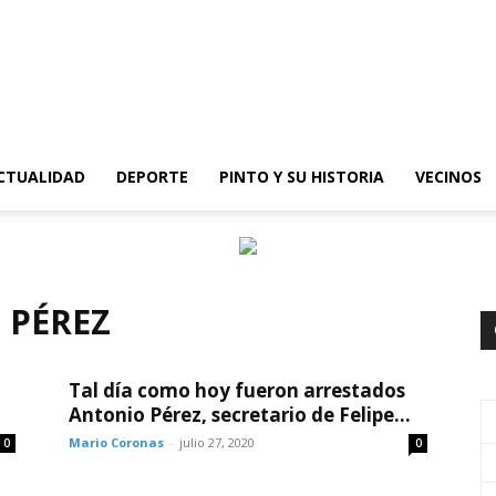
epinto
CTUALIDAD
DEPORTE
PINTO Y SU HISTORIA
VECINOS
 PÉREZ
Tal día como hoy fueron arrestados
Antonio Pérez, secretario de Felipe...
Mario Coronas
-
julio 27, 2020
0
0