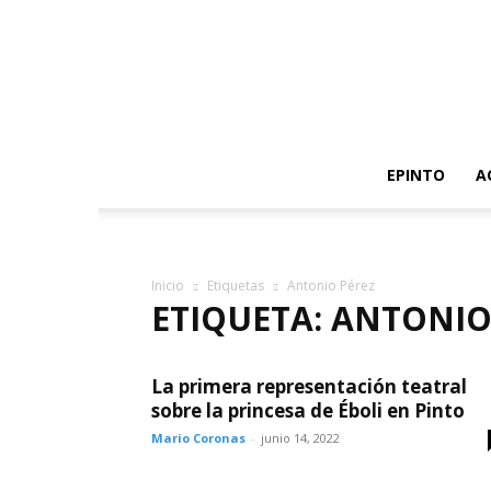
EPINTO
A
Inicio
Etiquetas
Antonio Pérez
ETIQUETA: ANTONIO
La primera representación teatral
sobre la princesa de Éboli en Pinto
Mario Coronas
-
junio 14, 2022