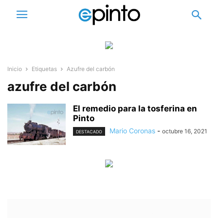
Inicio
Etiquetas
Azufre del carbón
azufre del carbón
El remedio para la tosferina en
Pinto
Mario Coronas
-
octubre 16, 2021
DESTACADO