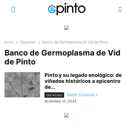
Inicio
Etiquetas
Banco de Germoplasma de Vid de Pinto
Banco de Germoplasma de Vid
de Pinto
Pinto y su legado enológico: de
viñedos históricos a epicentro
de...
Mario Coronas
-
DESTACADO
diciembre 10, 2024