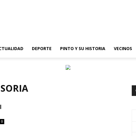
epinto
CTUALIDAD
DEPORTE
PINTO Y SU HISTORIA
VECINOS
 SORIA
l
0