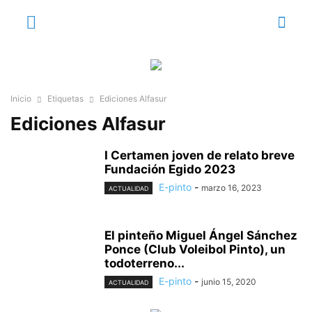
Inicio
Etiquetas
Ediciones Alfasur
Ediciones Alfasur
I Certamen joven de relato breve
Fundación Egido 2023
E-pinto
-
marzo 16, 2023
ACTUALIDAD
El pinteño Miguel Ángel Sánchez
Ponce (Club Voleibol Pinto), un
todoterreno...
E-pinto
-
junio 15, 2020
ACTUALIDAD