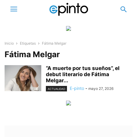
Inicio
Etiquetas
Fátima Melgar
Fátima Melgar
“A muerte por tus sueños”, el
debut literario de Fátima
Melgar...
E-pinto
-
mayo 27, 2026
ACTUALIDAD