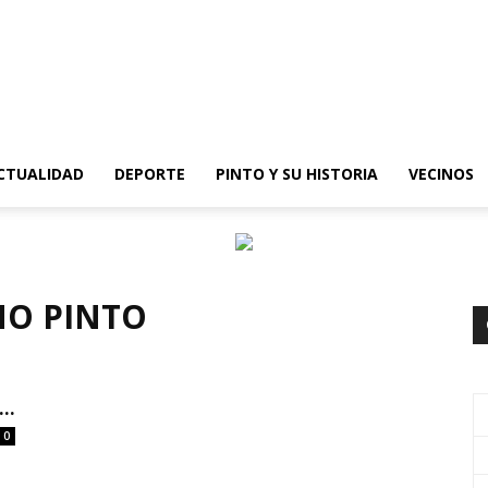
epinto
CTUALIDAD
DEPORTE
PINTO Y SU HISTORIA
VECINOS
MO PINTO
..
0