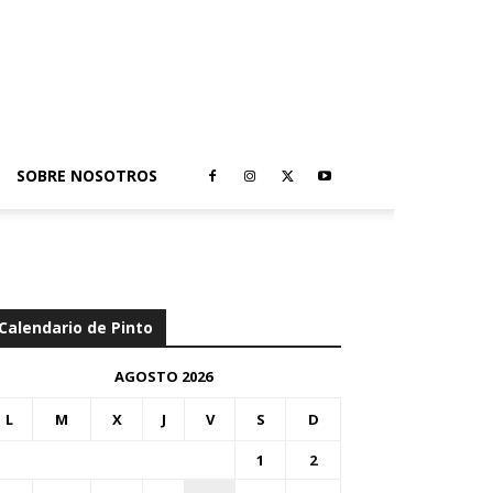
SOBRE NOSOTROS
Calendario de Pinto
AGOSTO 2026
L
M
X
J
V
S
D
1
2