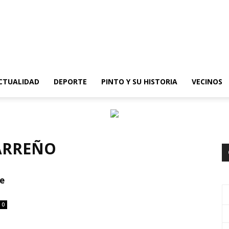
epinto
CTUALIDAD
DEPORTE
PINTO Y SU HISTORIA
VECINOS
CARREÑO
de
0