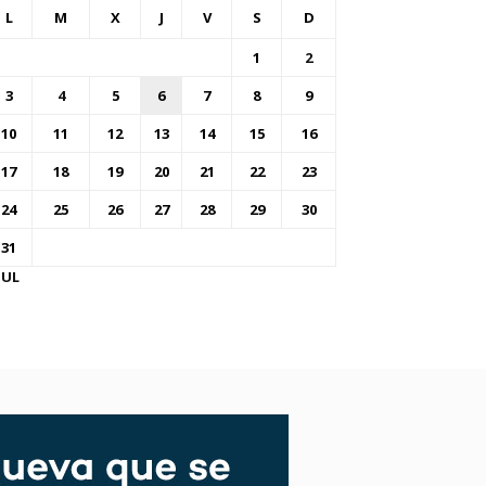
L
M
X
J
V
S
D
1
2
3
4
5
6
7
8
9
10
11
12
13
14
15
16
17
18
19
20
21
22
23
24
25
26
27
28
29
30
31
JUL