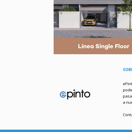
SOB
ePin
podem
pasa 
a nu
Cont