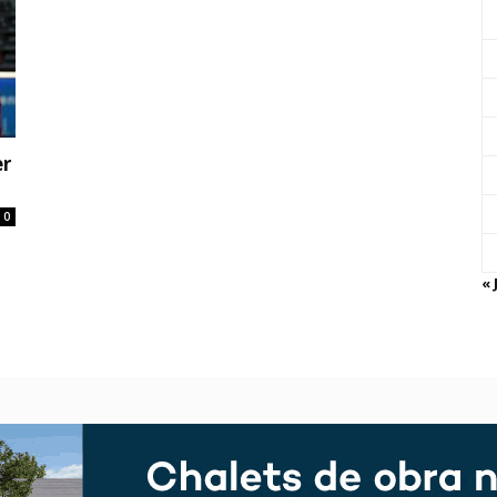
er
0
« 