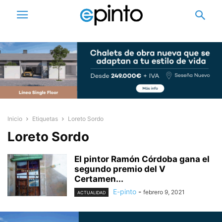
Inicio
Etiquetas
Loreto Sordo
Loreto Sordo
El pintor Ramón Córdoba gana el
segundo premio del V
Certamen...
E-pinto
-
febrero 9, 2021
ACTUALIDAD