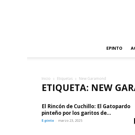
EPINTO
A
Inicio
Etiquetas
New Garamond
ETIQUETA: NEW G
El Rincón de Cuchillo: El Gatopardo
pinteño por los garitos de...
E-pinto
-
marzo 23, 2025