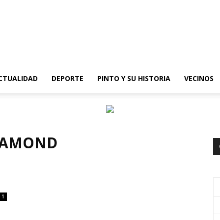
epinto
CTUALIDAD
DEPORTE
PINTO Y SU HISTORIA
VECINOS
ARAMOND
1