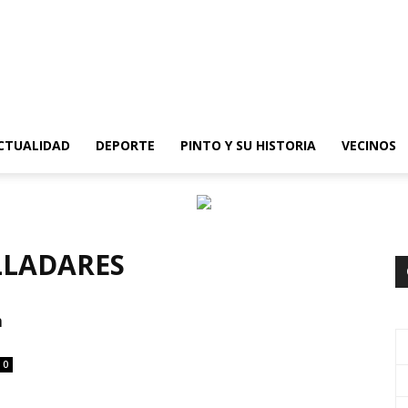
epinto
CTUALIDAD
DEPORTE
PINTO Y SU HISTORIA
VECINOS
LLADARES
n
0