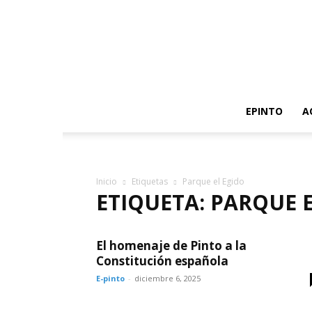
EPINTO
A
Inicio
Etiquetas
Parque el Egido
ETIQUETA: PARQUE 
El homenaje de Pinto a la
Constitución española
E-pinto
-
diciembre 6, 2025