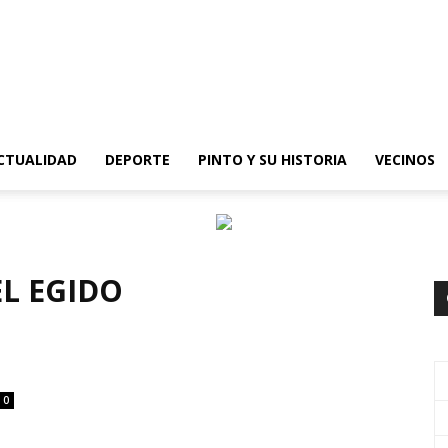
epinto
CTUALIDAD
DEPORTE
PINTO Y SU HISTORIA
VECINOS
EL EGIDO
0