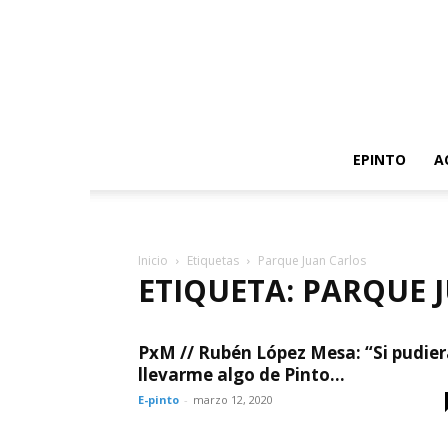
EPINTO
A
Inicio
Etiquetas
Parque Juan Carlos
ETIQUETA: PARQUE 
PxM // Rubén López Mesa: “Si pudie
llevarme algo de Pinto...
E-pinto
-
marzo 12, 2020