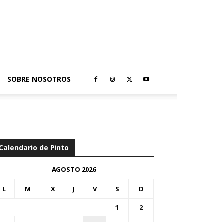
SOBRE NOSOTROS
Calendario de Pinto
AGOSTO 2026
L
M
X
J
V
S
D
1
2