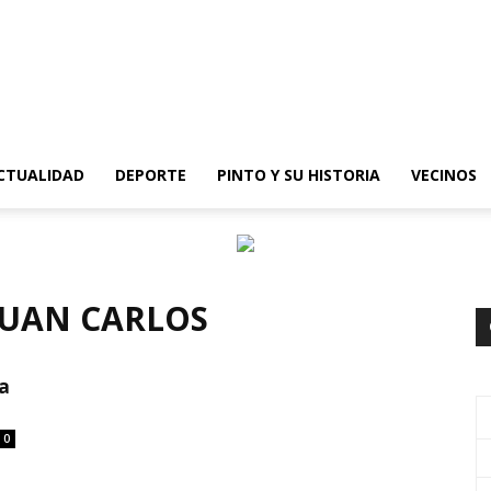
epinto
CTUALIDAD
DEPORTE
PINTO Y SU HISTORIA
VECINOS
JUAN CARLOS
ra
0