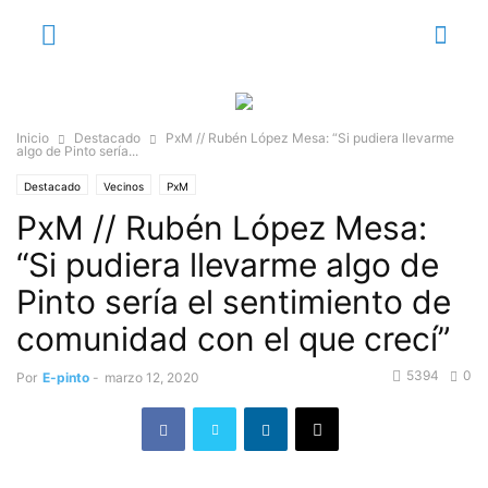
Inicio
Destacado
PxM // Rubén López Mesa: “Si pudiera llevarme
algo de Pinto sería...
Destacado
Vecinos
PxM
PxM // Rubén López Mesa:
“Si pudiera llevarme algo de
Pinto sería el sentimiento de
comunidad con el que crecí”
5394
0
Por
E-pinto
-
marzo 12, 2020